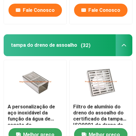
Fale Conosco
Fale Conosco
tampa do dreno de assoalho
(32)
A personalização de
Filtro de alumínio do
aço inoxidável da
dreno do assoalho do
função da água de
certificado da tampa
esgoto do
ISO9001 do dreno de
comprimento do dreno
assoalho do quadrado
Melhor preço
Melhor preço