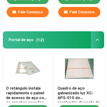
de assoalho 0.5m
do metal
aceita
Fale Conosco
Fale Conosco
Portal de aço
(12)
O retângulo instala
Quadro de aço
rapidamente o painel
galvanizado luz XC-
de acesso de aço com
APS-010 do
os ganchos pesados
resplendor da porta de