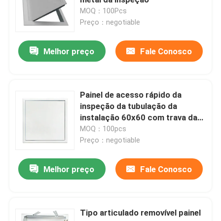
MOQ：100Pcs
Preço：negotiable
tampa do dreno de assoalho
Melhor preço
Fale Conosco
Portal de aço
Painel de acesso do PVC
Painel de acesso rápido da
inspeção da tubulação da
instalação 60x60 com trava da
Metal que carimba as peças
ponta
MOQ：100pcs
Preço：negotiable
Braçadeira do grampo de mola
Melhor preço
Fale Conosco
canal de aço
Tipo articulado removível painel
fio de aço