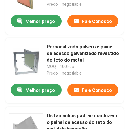
Preço：negotiable
Excursão da fábrica
Melhor preço
Fale Conosco
Controle da qualidade
Personalizado pulverize painel
Contacte-nos
de acesso galvanizado revestido
do teto do metal
MOQ：100Pcs
Peça umas citações
Preço：negotiable
Painel de acesso de alumínio
Melhor preço
Fale Conosco
Painel de acesso de aço
Os tamanhos padrão conduzem
o painel de acesso do teto do
Acessórios do Drywall
metal da inspeção