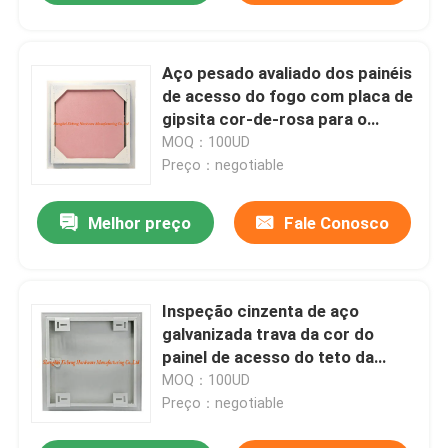
Aço pesado avaliado dos painéis
de acesso do fogo com placa de
gipsita cor-de-rosa para o
Drywall
MOQ：100UD
Preço：negotiable
Melhor preço
Fale Conosco
Inspeção cinzenta de aço
galvanizada trava da cor do
painel de acesso do teto da
ponta
MOQ：100UD
Preço：negotiable