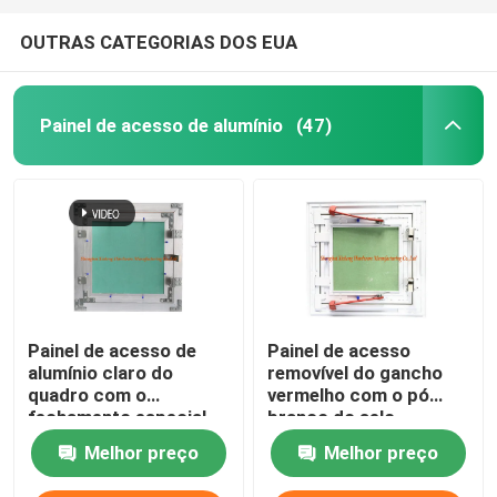
OUTRAS CATEGORIAS DOS EUA
Painel de acesso de alumínio
(47)
Painel de acesso de
Painel de acesso
alumínio claro do
removível do gancho
quadro com o
vermelho com o pó
fechamento especial
branco do selo
do impulso altura verde
revestido
Melhor preço
Melhor preço
da placa de gesso da
baixa