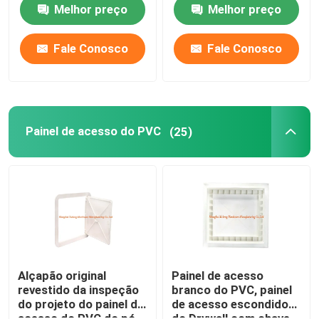
do portal quatro
acesso do portal do
Melhor preço
Melhor preço
teto
Fale Conosco
Fale Conosco
Painel de acesso do PVC
(25)
Alçapão original
Painel de acesso
revestido da inspeção
branco do PVC, painel
do projeto do painel de
de acesso escondido
acesso do PVC do pó
do Drywall com chave