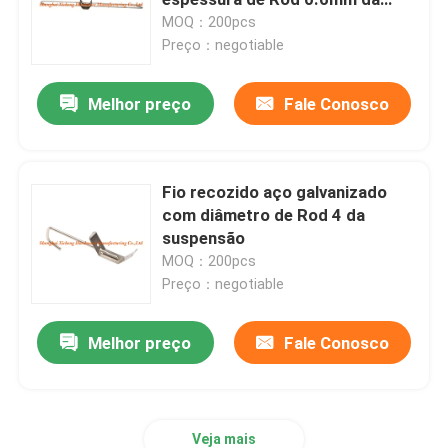
suspensão
MOQ：200pcs
Preço：negotiable
tampa do dreno de assoalho
Melhor preço
Fale Conosco
Portal de aço
Painel de acesso do PVC
Fio recozido aço galvanizado
com diâmetro de Rod 4 da
suspensão
Metal que carimba as peças
MOQ：200pcs
Preço：negotiable
Braçadeira do grampo de mola
Melhor preço
Fale Conosco
canal de aço
fio de aço
Veja mais