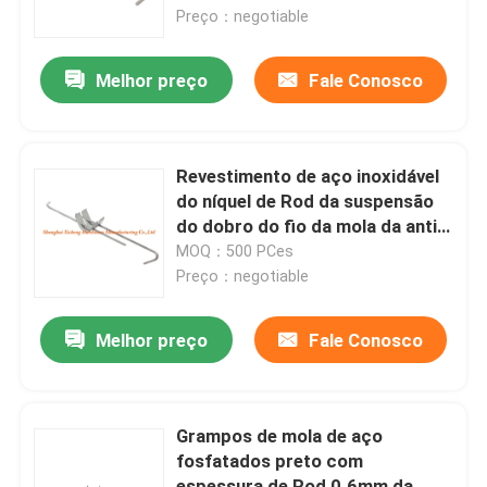
Preço：negotiable
Excursão da fábrica
Melhor preço
Fale Conosco
Controle da qualidade
Revestimento de aço inoxidável
Contacte-nos
do níquel de Rod da suspensão
do dobro do fio da mola da anti
oxidação
MOQ：500 PCes
Peça umas citações
Preço：negotiable
Painel de acesso de alumínio
Melhor preço
Fale Conosco
Painel de acesso de aço
Grampos de mola de aço
fosfatados preto com
Acessórios do Drywall
espessura de Rod 0.6mm da