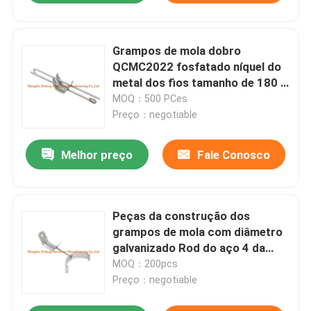
Grampos de mola dobro
QCMC2022 fosfatado níquel do
metal dos fios tamanho de 180 -
de 1000mm
MOQ：500 PCes
Preço：negotiable
Melhor preço
Fale Conosco
Peças da construção dos
grampos de mola com diâmetro
galvanizado Rod do aço 4 da
suspensão
MOQ：200pcs
Preço：negotiable