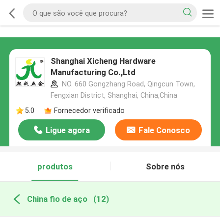
Shanghai Xicheng Hardware
Manufacturing Co.,Ltd
NO. 660 Gongzhang Road, Qingcun Town,
Fengxian District, Shanghai, China,China
5.0
Fornecedor verificado
Ligue agora
Fale Conosco
produtos
Sobre nós
China fio de aço
(12)