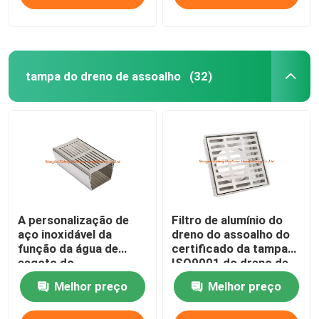
tampa do dreno de assoalho
(32)
A personalização de
Filtro de alumínio do
aço inoxidável da
dreno do assoalho do
função da água de
certificado da tampa
esgoto do
ISO9001 do dreno de
comprimento do dreno
assoalho do quadrado
Melhor preço
Melhor preço
de assoalho 0.5m
do metal
aceita