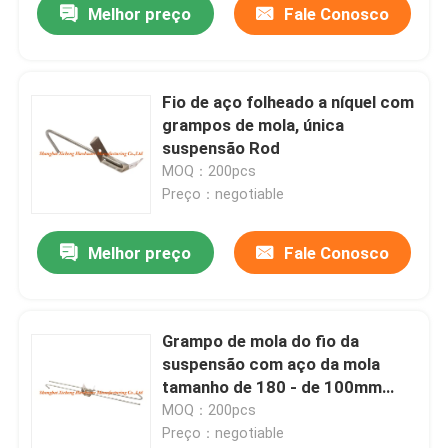
Melhor preço
Fale Conosco
Fio de aço folheado a níquel com
grampos de mola, única
suspensão Rod
MOQ：200pcs
Preço：negotiable
Melhor preço
Fale Conosco
Grampo de mola do fio da
suspensão com aço da mola
tamanho de 180 - de 100mm
para a construção
MOQ：200pcs
Preço：negotiable