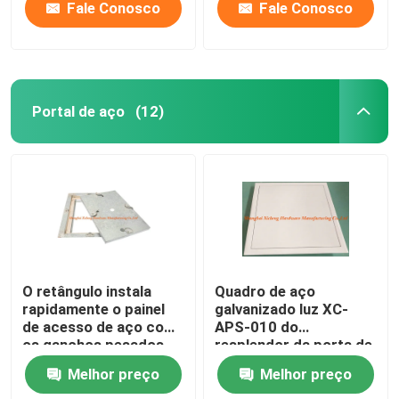
Fale Conosco
Fale Conosco
Portal de aço
(12)
O retângulo instala
Quadro de aço
rapidamente o painel
galvanizado luz XC-
de acesso de aço com
APS-010 do
os ganchos pesados
resplendor da porta de
do portal quatro
acesso do portal do
Melhor preço
Melhor preço
teto