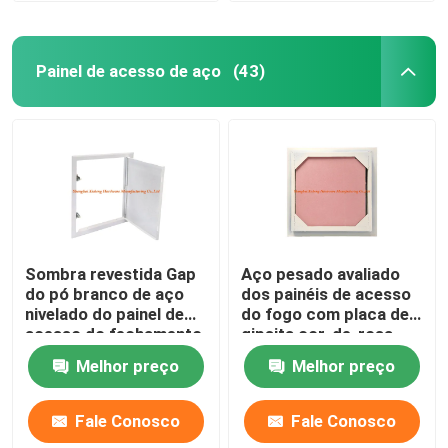
Painel de acesso de aço
(43)
Sombra revestida Gap
Aço pesado avaliado
do pó branco de aço
dos painéis de acesso
nivelado do painel de
do fogo com placa de
acesso do fechamento
gipsita cor-de-rosa
do impulso do quadro
para o Drywall
Melhor preço
Melhor preço
Fale Conosco
Fale Conosco