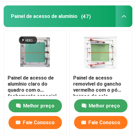
Painel de acesso de alumínio
(47)
Painel de acesso de
Painel de acesso
alumínio claro do
removível do gancho
quadro com o
vermelho com o pó
fechamento especial
branco do selo
do impulso altura verde
revestido
Melhor preço
Melhor preço
da placa de gesso da
baixa
Fale Conosco
Fale Conosco