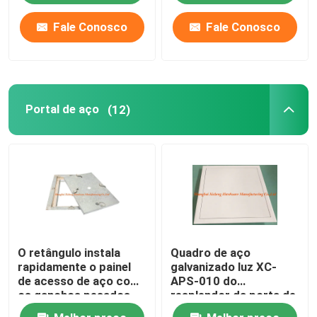
aceita
Fale Conosco
Fale Conosco
Portal de aço
(12)
O retângulo instala
Quadro de aço
rapidamente o painel
galvanizado luz XC-
de acesso de aço com
APS-010 do
os ganchos pesados
resplendor da porta de
do portal quatro
acesso do portal do