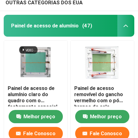
OUTRAS CATEGORIAS DOS EUA
Painel de acesso de alumínio
(47)
Painel de acesso de
Painel de acesso
alumínio claro do
removível do gancho
quadro com o
vermelho com o pó
fechamento especial
branco do selo
do impulso altura verde
revestido
Melhor preço
Melhor preço
da placa de gesso da
baixa
Fale Conosco
Fale Conosco