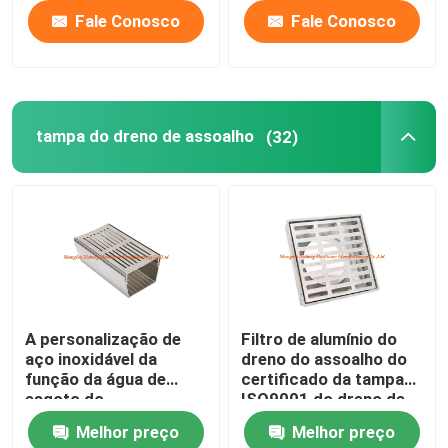
Fale Conosco
Fale Conosco
tampa do dreno de assoalho
(32)
A personalização de
Filtro de alumínio do
aço inoxidável da
dreno do assoalho do
função da água de
certificado da tampa
esgoto do
ISO9001 do dreno de
comprimento do dreno
assoalho do quadrado
Melhor preço
Melhor preço
de assoalho 0.5m
do metal