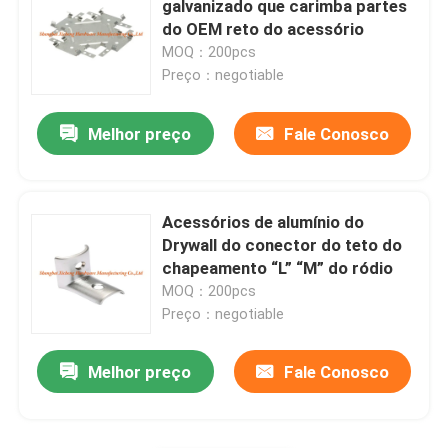
galvanizado que carimba partes
do OEM reto do acessório
peças da construção
MOQ：200pcs
Preço：negotiable
peças sobresselentes eletrônicas
Melhor preço
Fale Conosco
Suportes de quadro do metal
Acessórios de alumínio do
Drywall do conector do teto do
chapeamento “L” “M” do ródio
MOQ：200pcs
Preço：negotiable
Melhor preço
Fale Conosco