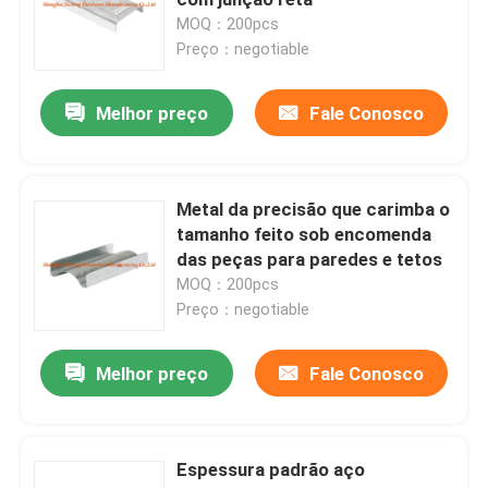
MOQ：200pcs
Preço：negotiable
tampa do dreno de assoalho
Melhor preço
Fale Conosco
Portal de aço
Painel de acesso do PVC
Metal da precisão que carimba o
tamanho feito sob encomenda
das peças para paredes e tetos
Metal que carimba as peças
MOQ：200pcs
Preço：negotiable
Braçadeira do grampo de mola
Melhor preço
Fale Conosco
canal de aço
Espessura padrão aço
fio de aço