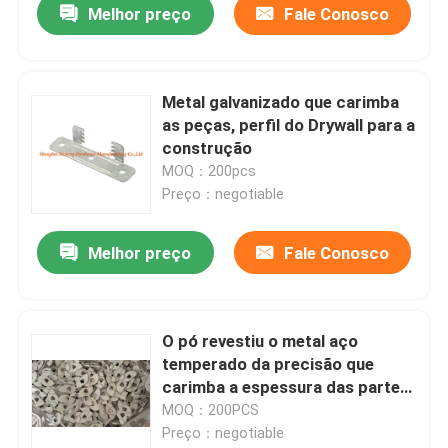
Melhor preço
Fale Conosco
Metal galvanizado que carimba
as peças, perfil do Drywall para a
construção
MOQ：200pcs
Preço：negotiable
Melhor preço
Fale Conosco
O pó revestiu o metal aço
temperado da precisão que
carimba a espessura das partes
1.0mm
MOQ：200PCS
Preço：negotiable