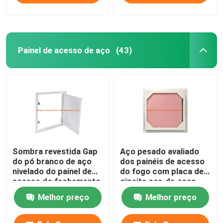
Painel de acesso de aço
(43)
Sombra revestida Gap
Aço pesado avaliado
do pó branco de aço
dos painéis de acesso
nivelado do painel de
do fogo com placa de
acesso do fechamento
gipsita cor-de-rosa
do impulso do quadro
para o Drywall
Melhor preço
Melhor preço