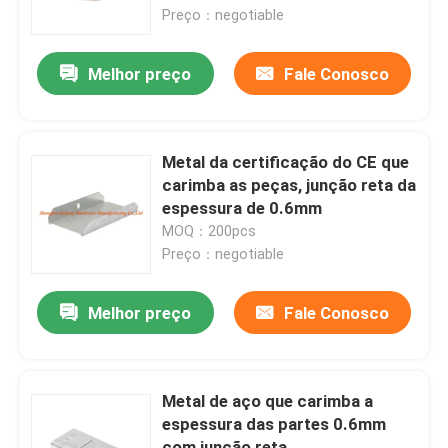
Preço：negotiable
Excursão da fábrica
Melhor preço
Fale Conosco
Controle da qualidade
Metal da certificação do CE que
Contacte-nos
carimba as peças, junção reta da
espessura de 0.6mm
MOQ：200pcs
Peça umas citações
Preço：negotiable
Painel de acesso de alumínio
Melhor preço
Fale Conosco
Painel de acesso de aço
Metal de aço que carimba a
espessura das partes 0.6mm
Acessórios do Drywall
com junção reta