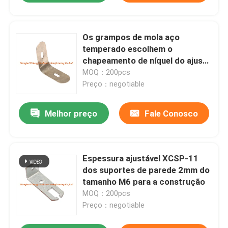
Os grampos de mola aço
temperado escolhem o
chapeamento de níquel do ajuste
para acessórios do Drywall
MOQ：200pcs
Preço：negotiable
Melhor preço
Fale Conosco
Espessura ajustável XCSP-11
dos suportes de parede 2mm do
tamanho M6 para a construção
MOQ：200pcs
Preço：negotiable