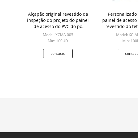
Alçapão original revestido da
Personalizado 
inspeção do projeto do painel
painel de acesso
de acesso do PVC do pó
revestido do te
branco
Model: XCMA 005
Model: XC-A
Min: 100UD
Min: 100
contacto
contact