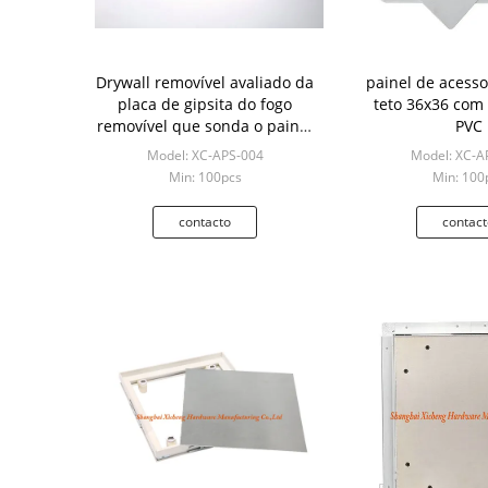
Drywall removível avaliado da
painel de acesso
placa de gipsita do fogo
teto 36x36 com
removível que sonda o painel
PVC
de acesso
Model: XC-APS-004
Model: XC-A
Min: 100pcs
Min: 100
contacto
contact