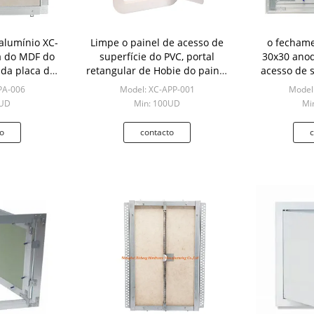
alumínio XC-
Limpe o painel de acesso de
o fechame
a do MDF do
superfície do PVC, portal
30x30 anod
 da placa de
retangular de Hobie do painel
acesso de s
quadro
de acesso do Drywall
do metal p
PA-006
Model: XC-APP-001
Model
0UD
Min: 100UD
Mi
o
contacto
c