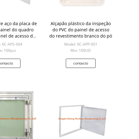
de aço da placa de
Alçapão plástico da inspeção
painel do quadro
do PVC do painel de acesso
inel de acesso de
do revestimento branco do pó
aço
: XC-APS-004
Model: XC-APP-001
n: 100pcs
Min: 100UD
ontacto
contacto