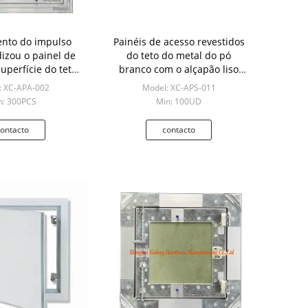
nto do impulso
Painéis de acesso revestidos
izou o painel de
do teto do metal do pó
uperfície do teto
branco com o alçapão liso
ara a segurança
chave plástico azul do quadro
: XC-APA-002
Model: XC-APS-011
n: 300PCS
Min: 100UD
ontacto
contacto