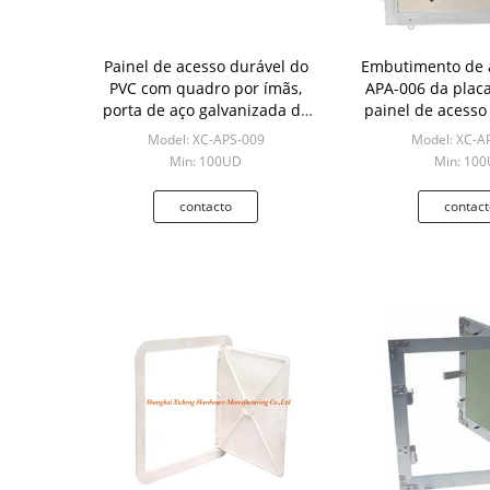
Painel de acesso durável do
Embutimento de 
PVC com quadro por ímãs,
APA-006 da plac
porta de aço galvanizada do
painel de acesso
PVC do PVC
gesso do 
Model: XC-APS-009
Model: XC-A
Min: 100UD
Min: 10
contacto
contact