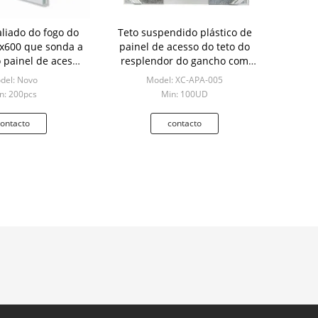
aliado do fogo do
Teto suspendido plástico de
x600 que sonda a
painel de acesso do teto do
painel de acesso
resplendor do gancho com
- prova
dobradiça do Pin
del: Novo
Model: XC-APA-005
n: 200pcs
Min: 100UD
ontacto
contacto