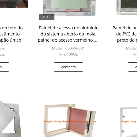
 do teto do
Painel de acesso de alumínio
Painel de a
estimento
do sistema aberto da mola,
do PVC da
apão único
painel de acesso vermelho do
preto da 
teto do Drywall do gancho
ovo
Model: XC-APA-001
Model
pcs
Min: 100UD
Mi
o
contacto
c