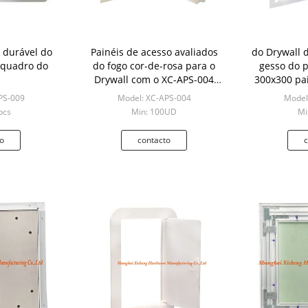
 durável do
Painéis de acesso avaliados
do Drywall 
 quadro do
do fogo cor-de-rosa para o
gesso do 
Drywall com o XC-APS-004
300x300 pa
exterior removível
PS-009
Model: XC-APS-004
Model
pcs
Min: 100UD
Mi
o
contacto
c