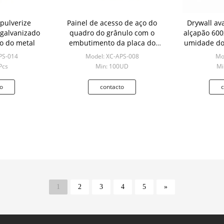
pulverize
Painel de acesso de aço do
Drywall av
 galvanizado
quadro do grânulo com o
alçapão 600
to do metal
embutimento da placa do
umidade do 
MDF para tetos e paredes
PS-014
Model: XC-APS-008
Mo
Pcs
Min: 100UD
Mi
o
contacto
c
1
2
3
4
5
»