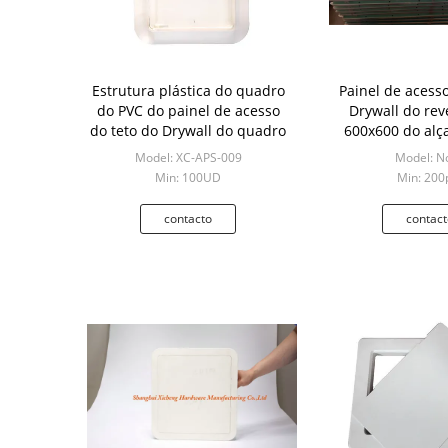
Estrutura plástica do quadro
Painel de acesso
do PVC do painel de acesso
Drywall do rev
do teto do Drywall do quadro
600x600 do alç
Model: XC-APS-009
Model: N
Min: 100UD
Min: 200
contacto
contact