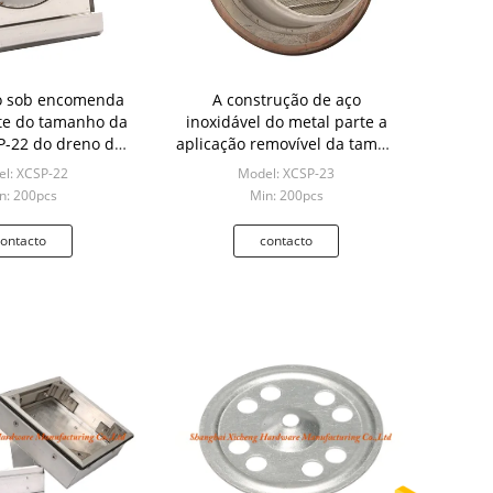
to sob encomenda
A construção de aço
ete do tamanho da
inoxidável do metal parte a
-22 do dreno do
aplicação removível da tampa
so de aço
no assoalho
l: XCSP-22
Model: XCSP-23
n: 200pcs
Min: 200pcs
ontacto
contacto