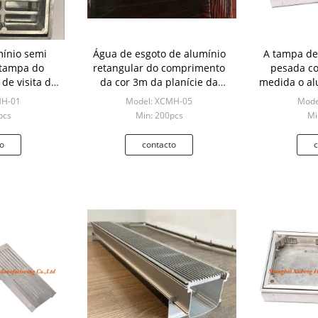
mínio semi
Água de esgoto de alumínio
A tampa de
 tampa do
retangular do comprimento
pesada co
de visita de
da cor 3m da planície da
medida o al
adrado
tampa do dreno de assoalho
MH-01
Model: XCMH-05
Mode
pcs
Min: 200pcs
Mi
o
contacto
c