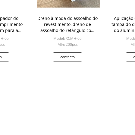
ipador do
Dreno à moda do assoalho do
Aplicação
omprimento
revestimento, dreno de
tampa do d
5m para a
assoalho do retângulo com
do alumín
onstrução
comprimento da
a
MH-05
Model: XCMH-05
Mode
personalização
pcs
Min: 200pcs
Mi
o
contacto
c