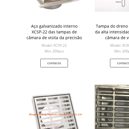
Aço galvanizado interno
Tampa do dreno 
XCSP-22 das tampas de
da alta intensida
câmara de visita da precisão
câmara de vi
alumínio 3
Model: XCSP-22
Model: XC
Min: 200pcs
Min: 200
contacto
contact