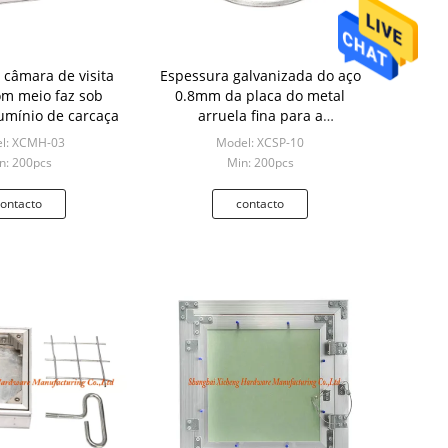
 câmara de visita
Espessura galvanizada do aço
m meio faz sob
0.8mm da placa do metal
umínio de carcaça
arruela fina para a
construção
l: XCMH-03
Model: XCSP-10
n: 200pcs
Min: 200pcs
ontacto
contacto