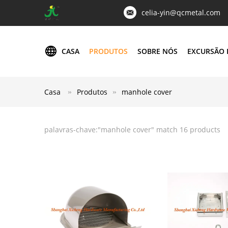
celia-yin@qcmetal.com
CASA
PRODUTOS
SOBRE NÓS
EXCURSÃO 
Casa
Produtos
manhole cover
palavras-chave:"
manhole cover
" match 16 products