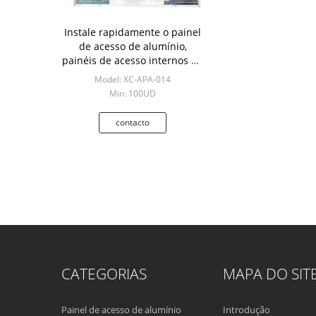
Instale rapidamente o painel
de acesso de alumínio,
painéis de acesso internos do
discrição da decoração
Model: XC-APA-014
Min: 100UD
contacto
CATEGORIAS
MAPA DO SIT
Painel de acesso de alumínio
Introdução