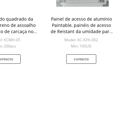
 do quadrado da
Painel de acesso de alumínio
reno de assoalho
Paintable, painéis de acesso
io de carcaça no
de Reistant da umidade para
ssoalho
o Drywall
l: XCMH-05
Model: XC-APA-002
n: 200pcs
Min: 100UD
ontacto
contacto