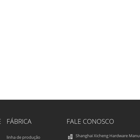
E
FÁBRICA
FALE CONOSCO
Shanghai Xicheng Hardware Manu
linha de produção