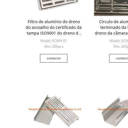
Filtro de alumínio do dreno
Círculo de alu
do assoalho do certificado da
terminado da
tampa ISO9001 do dreno de
dreno da câmara 
assoalho do quadrado do
20cm ao qu
Model: XCMH-01
Model: XC
metal
Min: 200pcs
Min: 200
contacto
contact