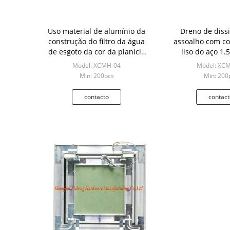
Uso material de alumínio da
Dreno de diss
construção do filtro da água
assoalho com c
de esgoto da cor da planície
liso do aço 1.
do dreno do assoalho
aplicação da c
Model: XCMH-04
Model: XC
Min: 200pcs
Min: 200
contacto
contact