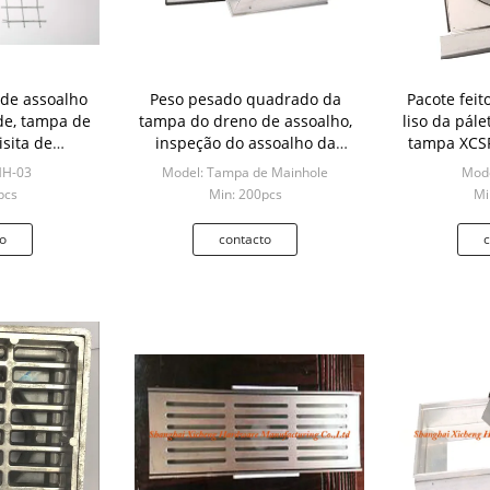
de assoalho
Peso pesado quadrado da
Pacote fei
de, tampa de
tampa do dreno de assoalho,
liso da pál
sita de
inspeção do assoalho da
tampa XCSP
00*300
tampa do dreno 200*200
pi
MH-03
Model: Tampa de Mainhole
Mode
pcs
Min: 200pcs
Mi
o
contacto
c