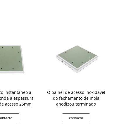
o instantâneo a
O painel de acesso inoxidável
Painel de a
onda a espessura
do fechamento de mola
fazendo à m
 de acesso 25mm
anodizou terminado
de gesso 
ontacto
contacto
c