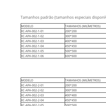
Tamanhos padrão (tamanhos especiais disponíve
MODELO
TAMANHOS (MILÍMETROS)
XC-APA-002-1-01
200*200
XC-APA-002-1-02
300*300
XC-APA-002-1-03
400*400
XC-APA-002-1-04
450*450
XC-APA-002-1-05
500*500
XC-APA-002-1-06
600*600
MODELO
TAMANHOS (MILÍMETROS)
XC-APA-002-2-01
200*200
XC-APA-002-2-02
300*300
XC-APA-002-2-03
400*400
XC-APA-002-2-04
450*450
XC-APA-002-2-05
500*500