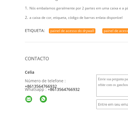
1.
Nós embalamos geralmente por 2 partes em uma caixa e a pál
2.
a caixa de cor, etiqueta, código de barras enlata disponível
ETIQUETA:
painel de acesso do drywall
painel de aces
CONTACTO
Celia
Número de telefone :
+8613564766932
Whatsapp :
+
8613564766932