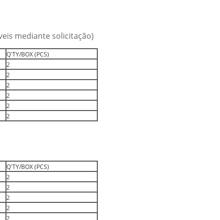
is mediante solicitação)
Q'TY/BOX (PCS)
2
2
2
2
2
2
Q'TY/BOX (PCS)
2
2
2
2
2