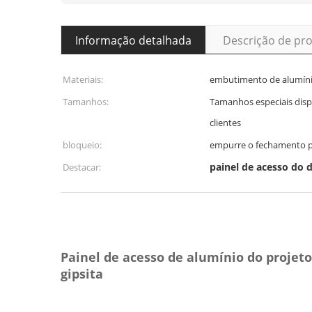
Informação detalhada
Descrição de pr
Materiais:
embutimento de alumínio
Tamanhos:
Tamanhos especiais disp
clientes
bloqueio:
empurre o fechamento 
painel de acesso do 
Destacar:
Painel de acesso de alumínio do projeto
gipsita