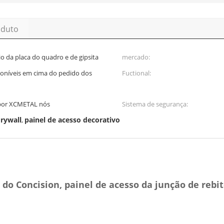
oduto
 da placa do quadro e de gipsita
mercado:
oníveis em cima do pedido dos
Fuctional:
por XCMETAL nós
Sistema de segurança:
drywall
painel de acesso decorativo
,
 do Concision, painel de acesso da junção de reb