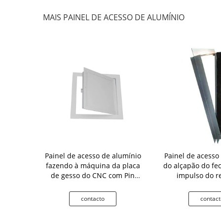
MAIS PAINEL DE ACESSO DE ALUMÍNIO
so inoxidável
Painel de acesso de alumínio
Painel de acesso
o de mola
fazendo à máquina da placa
do alçapão do f
erminado
de gesso do CNC com Pin
impulso do r
Hinge
condicionado
to
contacto
contact