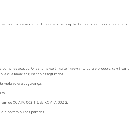
adrão em nossa mente. Devido a seus projeto do concision e preço funcional e
te painel de acesso. O fechamento é muito importante para o produto, certifica
o, a qualidade segura são assegurados.
de mola para a segurança.
ita.
heram de XC-APA-002-1 & de XC-APA-002-2.
ale-a no teto ou nas paredes.