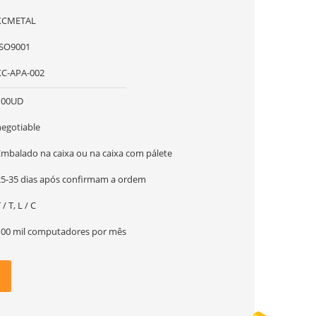
XCMETAL
ISO9001
XC-APA-002
100UD
negotiable
Embalado na caixa ou na caixa com pálete
25-35 dias após confirmam a ordem
 / T, L / C
100 mil computadores por mês