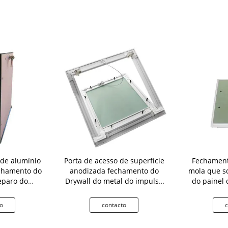
 de alumínio
Porta de acesso de superfície
Fechament
echamento do
anodizada fechamento do
mola que s
eparo do
Drywall do metal do impulso
do painel
r de ar
para a inspeção
o
contacto
c