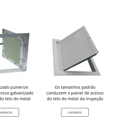
izado pulverize
Os tamanhos padrão
Painel de a
cesso galvanizado
conduzem o painel de acesso
aço do MDF 
do teto do metal
do teto do metal da inspeção
construç
ontacto
contacto
c