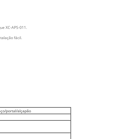
que XC-APS-011.
alação fácil.
aço/portal/alçapão