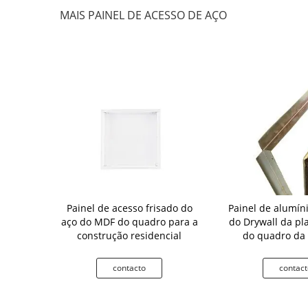
MAIS PAINEL DE ACESSO DE AÇO
s padrão
Painel de acesso frisado do
Painel de alumíni
el de acesso
aço do MDF do quadro para a
do Drywall da pl
 da inspeção
construção residencial
do quadro da
to
contacto
contact