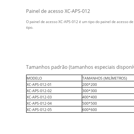
Painel de acesso XC-APS-012
O painel de acesso XC-APS-012 é um tipo do painel de acesso de
tipo.
Tamanhos padrão (tamanhos especiais disponíve
MODELO
TAMANHOS (MILÍMETROS)
XC-APS-012-01
200*200
XC-APS-012-02
300*300
XC-APS-012-03
400*400
XC-APS-012-04
500*500
XC-APS-012-05
600*600