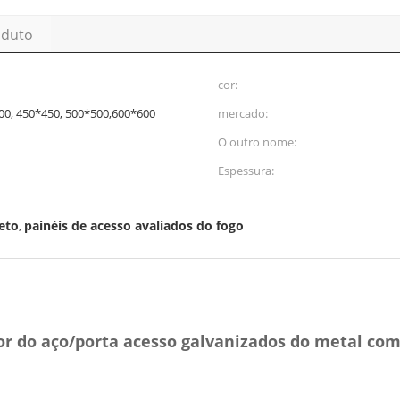
oduto
cor:
00, 450*450, 500*500,600*600
mercado:
O outro nome:
Espessura:
eto
painéis de acesso avaliados do fogo
,
or do aço/porta acesso galvanizados do metal co