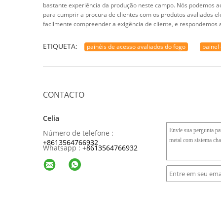
bastante experiência da produção neste campo. Nós podemos ado
para cumprir a procura de clientes com os produtos avaliados
facilmente compreender a exigência de cliente, e respondemos a
ETIQUETA:
painéis de acesso avaliados do fogo
painel
CONTACTO
Celia
Número de telefone :
+8613564766932
Whatsapp :
+
8613564766932