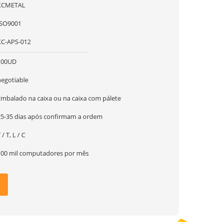
XCMETAL
ISO9001
XC-APS-012
100UD
negotiable
Embalado na caixa ou na caixa com pálete
25-35 dias após confirmam a ordem
 / T, L / C
100 mil computadores por mês