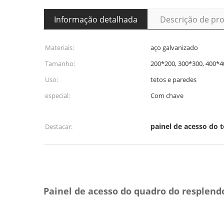
Informação detalhada
Descrição de pr
Materiais:
aço galvanizado
Tamanho:
200*200, 300*300, 400*4
Uso:
tetos e paredes
especial:
Com chave
painel de acesso do t
Destacar:
Painel de acesso do quadro do resplend