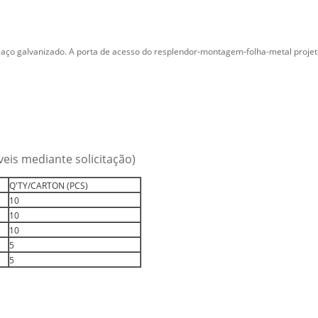
 aço galvanizado. A porta de acesso do resplendor-montagem-folha-metal projeto
is mediante solicitação)
Q'TY/CARTON (PCS)
10
10
10
5
5