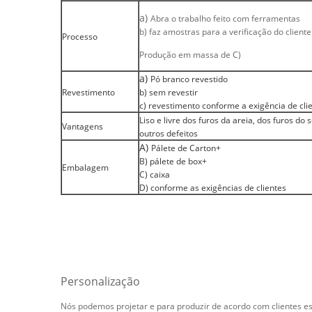
a)
Abra o trabalho feito com ferramentas
b) faz amostras para a verificação do cliente
Processo
Produção em massa de C)
a)
Pó branco revestido
Revestimento
b) sem revestir
c) revestimento conforme a exigência de cli
Liso e livre dos furos da areia, dos furos do
Vantagens
outros defeitos
A)
Pálete de Carton+
B) pálete de box+
Embalagem
C) caixa
D) conforme as exigências de clientes
Personalização
Nós podemos projetar e para produzir de acordo com clientes es