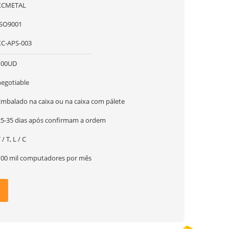
XCMETAL
ISO9001
XC-APS-003
100UD
negotiable
Embalado na caixa ou na caixa com pálete
25-35 dias após confirmam a ordem
 / T, L / C
100 mil computadores por mês