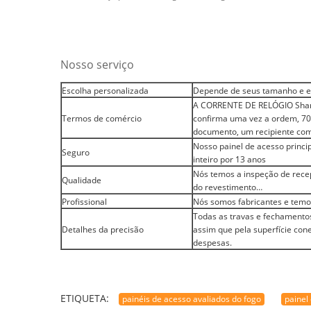
Nosso serviço
Escolha personalizada
Depende de seus tamanho e es
A CORRENTE DE RELÓGIO Shan
Termos de comércio
confirma uma vez a ordem, 70
documento, um recipiente com
Nosso painel de acesso princi
Seguro
inteiro por 13 anos
Nós temos a inspeção de rece
Qualidade
do revestimento…
Profissional
Nós somos fabricantes e temos
Todas as travas e fechamentos
Detalhes da precisão
assim que pela superfície cone
despesas.
ETIQUETA:
painéis de acesso avaliados do fogo
painel