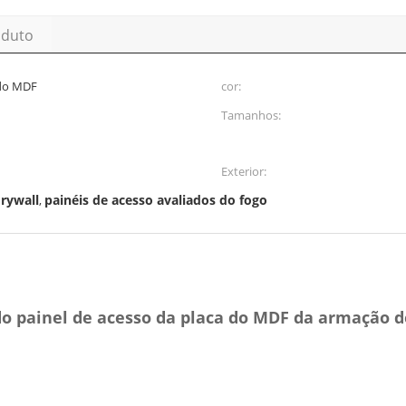
oduto
 do MDF
cor:
Tamanhos:
Exterior:
drywall
painéis de acesso avaliados do fogo
,
do painel de acesso da placa do MDF da armação d