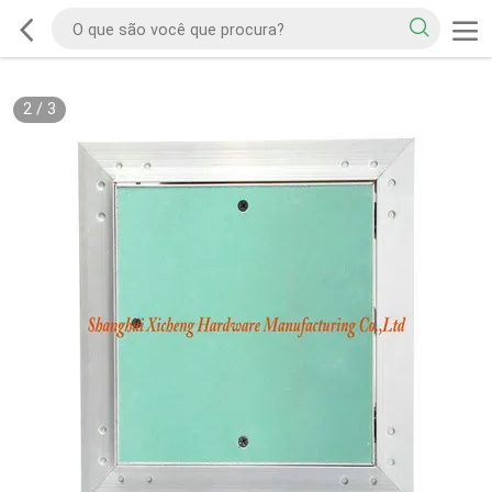
2
/
3