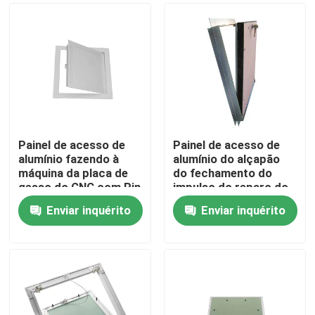
Painel de acesso de
Painel de acesso de
alumínio fazendo à
alumínio do alçapão
máquina da placa de
do fechamento do
gesso do CNC com Pin
impulso do reparo do
Hinge
condicionador de ar
Enviar inquérito
Enviar inquérito
Casa
Produtos
Sobre nós