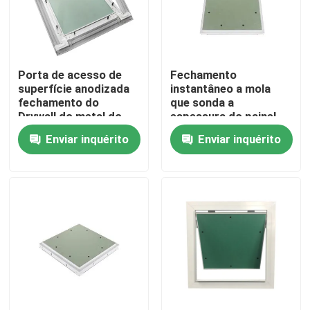
Excursão da fábrica
Porta de acesso de
Fechamento
Controle da qualidade
superfície anodizada
instantâneo a mola
fechamento do
que sonda a
Drywall do metal do
espessura do painel
Contacte-nos
impulso para a
de acesso 25mm
Enviar inquérito
Enviar inquérito
inspeção
Peça umas citações
Painel de acesso de alumínio
Painel de acesso de aço
Acessórios do Drywall