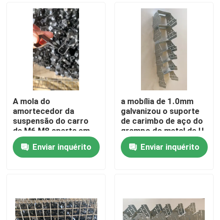
A mola do
a mobília de 1.0mm
amortecedor da
galvanizou o suporte
suspensão do carro
de carimbo de aço do
de M6 M8 aperta em
grampo do metal de U
forma de L
Enviar inquérito
Enviar inquérito
Casa
Produtos
Sobre nós