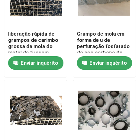
Excursão da fábrica
liberação rápida de
Grampo de mola em
Controle da qualidade
grampos de carimbo
forma de u de
grossa da mola do
perfuração fosfatado
metal da tiragem
do aço carbono do
Contacte-nos
profunda de 10mm
metal do CS
Enviar inquérito
Enviar inquérito
Peça umas citações
Painel de acesso de alumínio
Painel de acesso de aço
Acessórios do Drywall