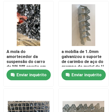
A mola do
a mobília de 1.0mm
amortecedor da
galvanizou o suporte
suspensão do carro
de carimbo de aço do
de M6 M8 aperta em
grampo do metal de U
forma de L
Enviar inquérito
Enviar inquérito
Casa
Produtos
Sobre nós