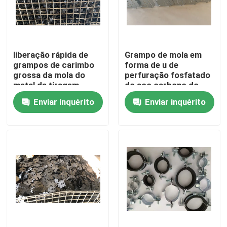
Excursão da fábrica
liberação rápida de
Grampo de mola em
Controle da qualidade
grampos de carimbo
forma de u de
grossa da mola do
perfuração fosfatado
metal da tiragem
do aço carbono do
Contacte-nos
profunda de 10mm
metal do CS
Enviar inquérito
Enviar inquérito
Peça umas citações
Painel de acesso de alumínio
Painel de acesso de aço
Acessórios do Drywall