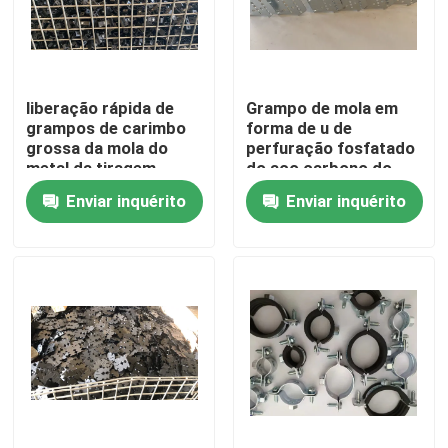
Excursão da fábrica
liberação rápida de
Grampo de mola em
Controle da qualidade
grampos de carimbo
forma de u de
grossa da mola do
perfuração fosfatado
metal da tiragem
do aço carbono do
Contacte-nos
profunda de 10mm
metal do CS
Enviar inquérito
Enviar inquérito
Peça umas citações
Painel de acesso de alumínio
Painel de acesso de aço
Acessórios do Drywall