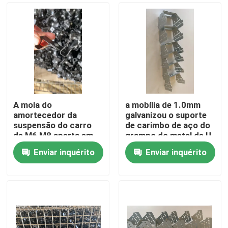
A mola do
a mobília de 1.0mm
amortecedor da
galvanizou o suporte
suspensão do carro
de carimbo de aço do
de M6 M8 aperta em
grampo do metal de U
forma de L
Enviar inquérito
Enviar inquérito
Casa
Produtos
Sobre nós