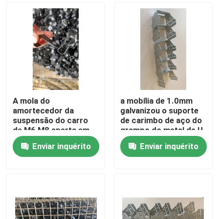
A mola do
a mobília de 1.0mm
amortecedor da
galvanizou o suporte
suspensão do carro
de carimbo de aço do
de M6 M8 aperta em
grampo do metal de U
forma de L
Enviar inquérito
Enviar inquérito
Casa
Produtos
Sobre nós