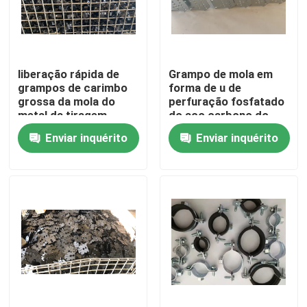
Excursão da fábrica
liberação rápida de
Grampo de mola em
Controle da qualidade
grampos de carimbo
forma de u de
grossa da mola do
perfuração fosfatado
metal da tiragem
do aço carbono do
Contacte-nos
profunda de 10mm
metal do CS
Enviar inquérito
Enviar inquérito
Peça umas citações
Painel de acesso de alumínio
Painel de acesso de aço
Acessórios do Drywall