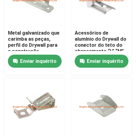
Excursão da fábrica
Metal galvanizado que
Acessórios de
Controle da qualidade
carimba as peças,
alumínio do Drywall do
perfil do Drywall para
conector do teto do
a construção
chapeamento “L” “M”
Contacte-nos
do ródio
Enviar inquérito
Enviar inquérito
Peça umas citações
Painel de acesso de alumínio
Painel de acesso de aço
Acessórios do Drywall