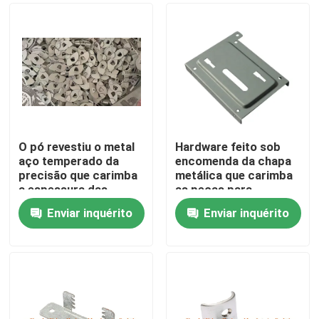
O pó revestiu o metal
Hardware feito sob
aço temperado da
encomenda da chapa
precisão que carimba
metálica que carimba
a espessura das
as peças para
partes 1.0mm
automotivo
Enviar inquérito
Enviar inquérito
Casa
Produtos
Sobre nós