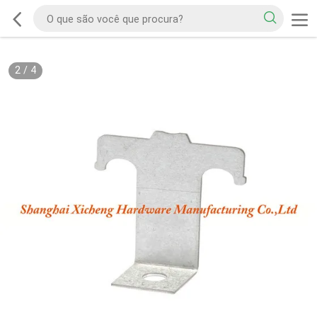
2
/
4