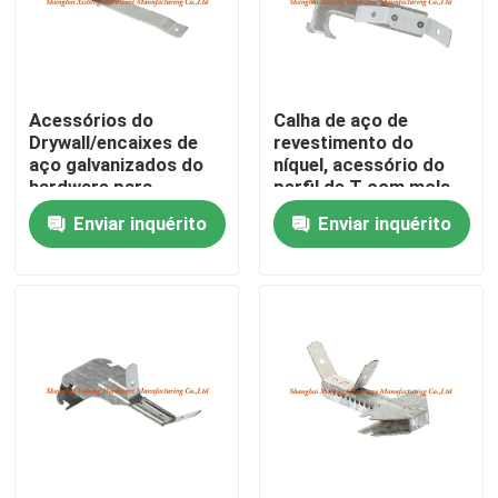
Excursão da fábrica
Acessórios do
Calha de aço de
Controle da qualidade
Drywall/encaixes de
revestimento do
aço galvanizados do
níquel, acessório do
hardware para
perfil de T com mola
Contacte-nos
suspender o teto
para travessões
Enviar inquérito
Enviar inquérito
Peça umas citações
Painel de acesso de alumínio
Painel de acesso de aço
Acessórios do Drywall