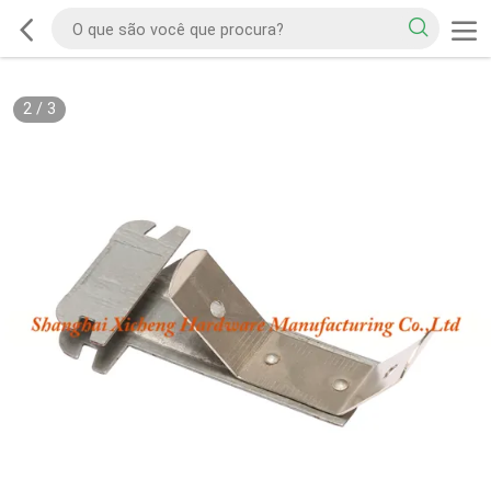
2
/
3