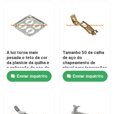
A luz torna mais
Tamanho 50 da calha
pesada o teto da cor
de aço do
da planície da quilha e
chapeamento de
a aplicação de aço da
níquel para travessões
parede
do material de aço
Enviar inquérito
Enviar inquérito
galvanizado
Casa
Produtos
Sobre nós