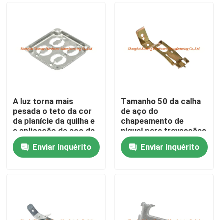
A luz torna mais
Tamanho 50 da calha
pesada o teto da cor
de aço do
da planície da quilha e
chapeamento de
a aplicação de aço da
níquel para travessões
parede
do material de aço
Enviar inquérito
Enviar inquérito
galvanizado
Casa
Produtos
Sobre nós