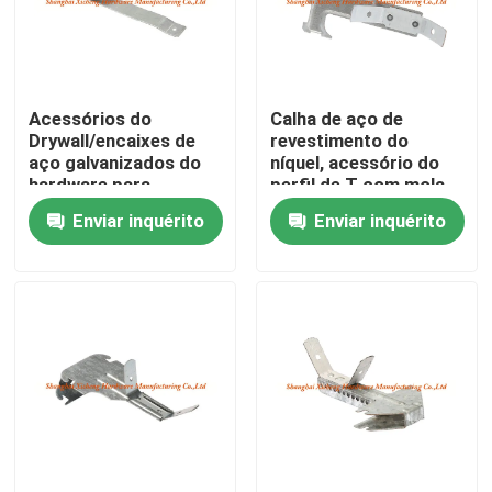
Excursão da fábrica
Acessórios do
Calha de aço de
Controle da qualidade
Drywall/encaixes de
revestimento do
aço galvanizados do
níquel, acessório do
hardware para
perfil de T com mola
Contacte-nos
suspender o teto
para travessões
Enviar inquérito
Enviar inquérito
Peça umas citações
Painel de acesso de alumínio
Painel de acesso de aço
Acessórios do Drywall