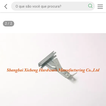
2
/
2