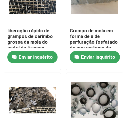
Excursão da fábrica
liberação rápida de
Grampo de mola em
Controle da qualidade
grampos de carimbo
forma de u de
grossa da mola do
perfuração fosfatado
metal da tiragem
do aço carbono do
Contacte-nos
profunda de 10mm
metal do CS
Enviar inquérito
Enviar inquérito
Peça umas citações
Painel de acesso de alumínio
Painel de acesso de aço
Acessórios do Drywall