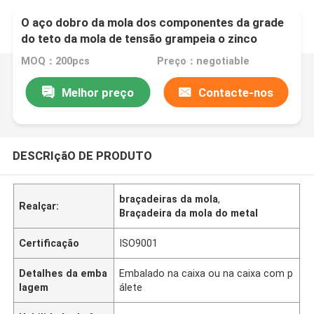
O aço dobro da mola dos componentes da grade
do teto da mola de tensão grampeia o zinco
fosfatado preto chapeado
MOQ：200pcs
Preço：negotiable
Melhor preço
Contacte-nos
DESCRIçãO DE PRODUTO
braçadeiras da mola
,
Realçar:
Braçadeira da mola do metal
Certificação
ISO9001
Detalhes da emba
Embalado na caixa ou na caixa com p
lagem
álete