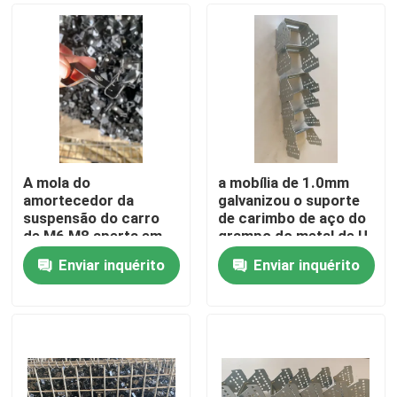
A mola do
a mobília de 1.0mm
amortecedor da
galvanizou o suporte
suspensão do carro
de carimbo de aço do
de M6 M8 aperta em
grampo do metal de U
forma de L
Enviar inquérito
Enviar inquérito
Casa
Produtos
Sobre nós