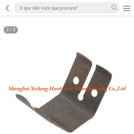
2
/
3