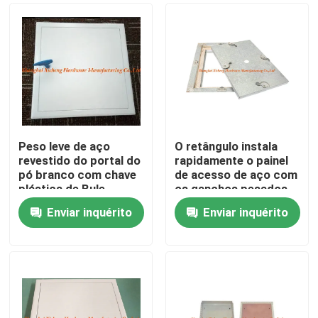
Peso leve de aço
O retângulo instala
revestido do portal do
rapidamente o painel
pó branco com chave
de acesso de aço com
plástica de Bule
os ganchos pesados
do portal quatro
Enviar inquérito
Enviar inquérito
Casa
Produtos
Sobre nós