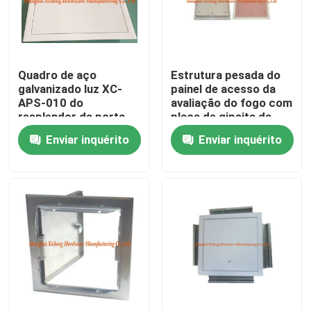
Excursão da fábrica
Quadro de aço
Estrutura pesada do
Controle da qualidade
galvanizado luz XC-
painel de acesso da
APS-010 do
avaliação do fogo com
resplendor da porta
placa de gipsita da
Contacte-nos
de acesso do portal
armação de aço
Enviar inquérito
Enviar inquérito
do teto
Peça umas citações
Painel de acesso de alumínio
Painel de acesso de aço
Acessórios do Drywall