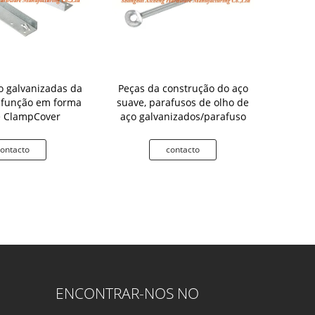
o galvanizadas da
Peças da construção do aço
Da âncora de
 função em forma
suave, parafusos de olho de
teto conec
e ClampCover
aço galvanizados/parafuso
plást
ontacto
contacto
c
ENCONTRAR-NOS NO