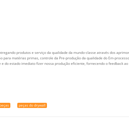
entregando produtos e serviço da qualidade da mundo-classe através dos aprimo
ão para matérias primas, controle da Pre-produção da qualidade do Em-processo,
e e do estado imediato fizer nossa produção eficiente, fornecendo o feedback a
peças
peças do drywall