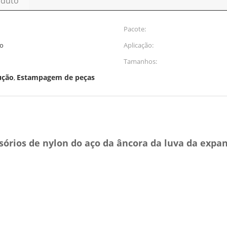
oduto
Pacote:
lo
Aplicação:
Tamanhos:
ução
Estampagem de peças
,
sórios de nylon do aço da âncora da luva da expa