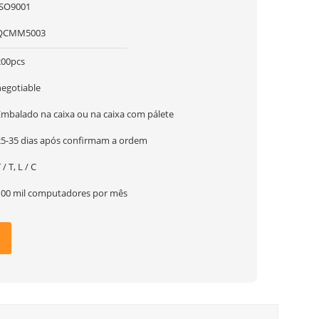
ISO9001
QCMM5003
200pcs
negotiable
Embalado na caixa ou na caixa com pálete
25-35 dias após confirmam a ordem
 / T, L / C
100 mil computadores por mês