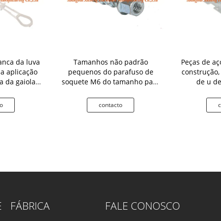
anca da luva
Tamanhos não padrão
Peças de aç
 a aplicação
pequenos do parafuso de
construção,
a da gaiola
soquete M6 do tamanho para
de u d
s paredes
auto peças sobresselentes
o
contacto
c
E
FÁBRICA
FALE CONOSCO