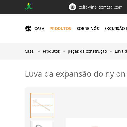
celia-yin@qcmetal.com
CASA
PRODUTOS
SOBRE NÓS
EXCURSÃO 
Casa
Produtos
peças da construção
Luva d
Luva da expansão do nylon 