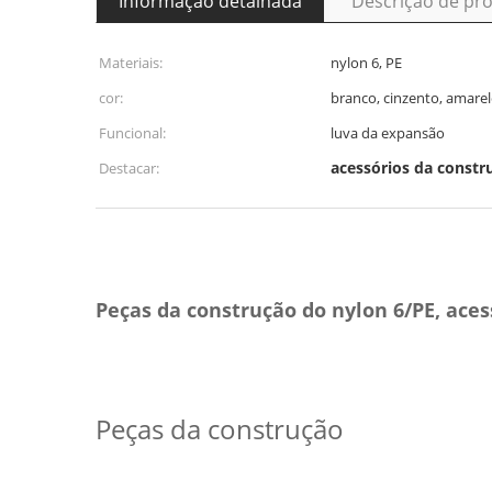
Informação detalhada
Descrição de pr
Materiais:
nylon 6, PE
cor:
branco, cinzento, amare
Funcional:
luva da expansão
acessórios da constr
Destacar:
Peças da construção do nylon 6/PE, aces
Peças da construção