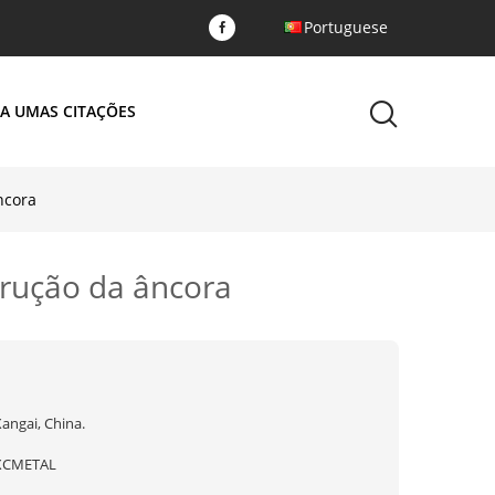
Portuguese
A UMAS CITAÇÕES
ncora
trução da âncora
angai, China.
XCMETAL