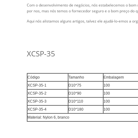
Com o desenvolvimento de negócios, nós estabelecemos o bom rel
por nos, mas nós temos o fornecedor seguro e o bom preço do 
Aqui nós alistamos alguns artigos, talvez ele ajudá-lo-emos a o
XCSP-35
Código
Tamanho
Embalagem
XCSP-35-1
D10*75
100
XCSP-35-2
D10*90
100
XCSP-35-3
D10*110
100
XCSP-35-4
D10*180
100
Material: Nylon 6, branco