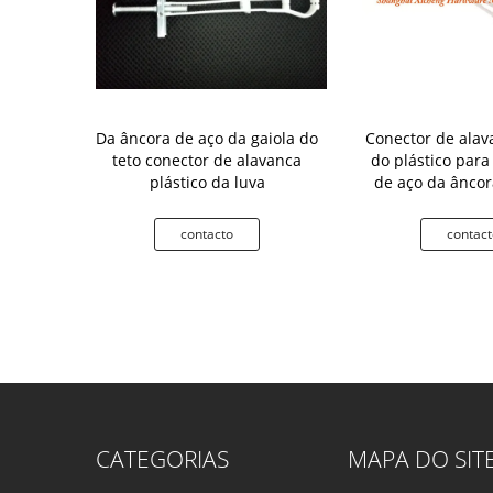
rução do aço
Da âncora de aço da gaiola do
Conector de alav
s de olho de
teto conector de alavanca
do plástico para
os/parafuso
plástico da luva
de aço da âncor
nos tetos e na
to
contacto
contact
CATEGORIAS
MAPA DO SIT