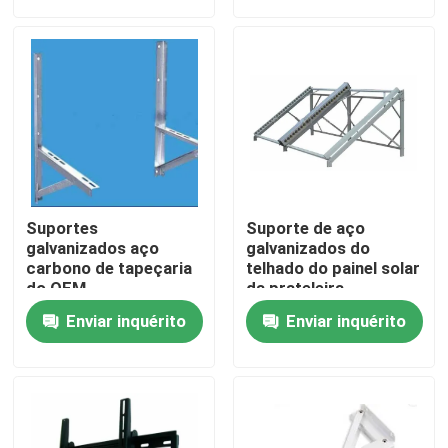
Excursão da fábrica
Controle da qualidade
Contacte-nos
Suportes
Suporte de aço
Peça umas citações
galvanizados aço
galvanizados do
carbono de tapeçaria
telhado do painel solar
do OEM
da prateleira
Painel de acesso de alumínio
Enviar inquérito
Enviar inquérito
Painel de acesso de aço
Acessórios do Drywall