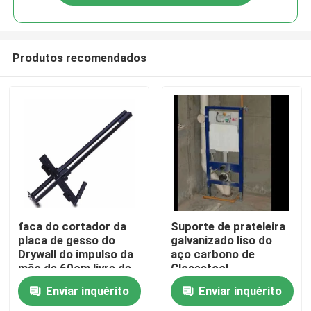
Produtos recomendados
Casa
faca do cortador da
Suporte de prateleira
placa de gesso do
galvanizado liso do
Drywall do impulso da
aço carbono de
Produtos
mão de 60cm livre de
Closestool
poeira
Enviar inquérito
Enviar inquérito
Sobre nós