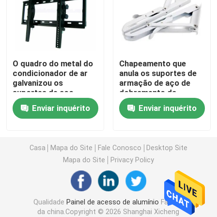
tampa do dreno de assoalho
Portal de aço
O quadro do metal do
Chapeamento que
condicionador de ar
anula os suportes de
galvanizou os
armação de aço de
Painel de acesso do PVC
suportes de aço
dobramento da
prateleira de 2mm
Enviar inquérito
Enviar inquérito
Metal que carimba as peças
Braçadeira do grampo de mola
Casa
Mapa do Site
Fale Conosco
Desktop Site
Mapa do Site
Privacy Policy
canal de aço
Qualidade
Painel de acesso de alumínio
Fábrica
fio de aço
da china.Copyright © 2026 Shanghai Xicheng