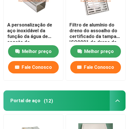
A personalização de
Filtro de alumínio do
aço inoxidável da
dreno do assoalho do
função da água de
certificado da tampa
esgoto do
ISO9001 do dreno de
comprimento do dreno
assoalho do quadrado
Melhor preço
Melhor preço
de assoalho 0.5m
do metal
aceita
Fale Conosco
Fale Conosco
Portal de aço
(12)