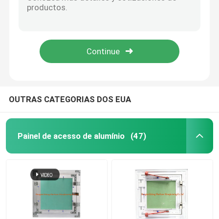
Os tamanhos galvanizados da diferença da espessura do aço 0.5mm de Multishape suspensão universal enlatam Avbailable
Suporte universal da cor de prata com material do aço da espessura de 0.8mm
tampa do dreno de assoalho
Junção reta universal de carimbo de curto prazo galvanizada da chapa metálica
Paredes e conector de aço galvanizado acessórios do Drywall dos tetos
Portal de aço
Metal ajustável do Drywall que carimba o suporte de aço galvanizado peças
Painel de acesso do PVC
OUTRAS CATEGORIAS DOS EUA
Metal que carimba as peças
Painel de acesso de alumínio
(47)
Braçadeira do grampo de mola
canal de aço
fio de aço