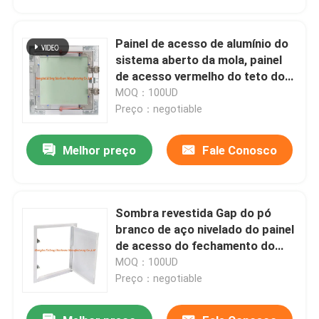
Painel de acesso de alumínio do
sistema aberto da mola, painel
de acesso vermelho do teto do
Drywall do gancho
MOQ：100UD
Preço：negotiable
Melhor preço
Fale Conosco
Sombra revestida Gap do pó
Casa
branco de aço nivelado do painel
de acesso do fechamento do
impulso do quadro
MOQ：100UD
Produtos
Preço：negotiable
Sobre nós