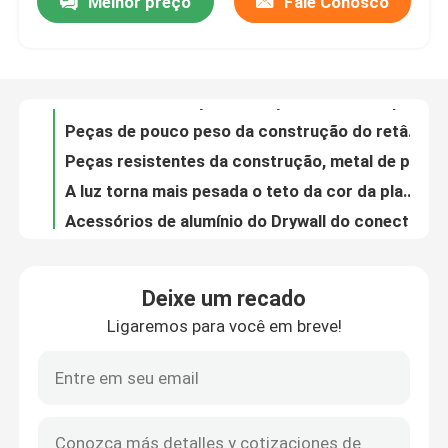
Melhor preço
Fale Conosco
Acessórios do Drywall do aço suave com apoio do OEM do aço estrutural
Peças de pouco peso da construção do retângulo com aço galvanizado do metal
Excursão da fábrica
Peças resistentes da construção, metal de prata da cor que carimba as peças
A luz torna mais pesada o teto da cor da planície da quilha e a aplicação de aço da parede
Controle da qualidade
Acessórios de alumínio do Drywall do conector do teto do chapeamento “L” “M” do ródio
A cortina vertical da cor lisa grampeia o chapeamento de níquel para a barra M6/M8 rosqueada
Contacte-nos
Metal de aço galvanizado que carimba as peças, grampos de mola de aço do chapeamento do zinco
Metal da prevenção de corrosão galvânico que carimba o pacote material de aço da pálete das peças
Peças da construção da precisão do OEM, aço galvanizado que carimba as peças
Peça umas citações
parede da cor da planície do suporte do aço de 120×60 milímetro e decoração universais do teto
Deixe um recado
Multi aço galvanizado do fã de teto da função peças com cada furos do lado 3 a 6
Painel de acesso de alumínio
Ligaremos para você em breve!
Ferramentas do Drywall da precisão, tipo partes de suspensão do grampo “U” da relação da mola
Acessórios do Drywall da tensão alta para o conector comum reto dos tetos
Painel de acesso de aço
Função de apoio galvanizada do tamanho de aço da espessura dos acessórios 0.8mm do Drywall
A construção de aço do certificado do CE parte a junção reta do conector
Acessórios do Drywall