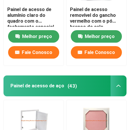
Painel de acesso de
Painel de acesso
peças da construção
alumínio claro do
removível do gancho
quadro com o
vermelho com o pó
fechamento especial
branco do selo
peças sobresselentes eletrônicas
do impulso altura verde
revestido
Melhor preço
Melhor preço
da placa de gesso da
baixa
Suportes de quadro do metal
Fale Conosco
Fale Conosco
Painel de acesso de aço
(43)