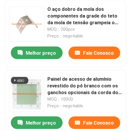
O aço dobro da mola dos
componentes da grade do teto
da mola de tensão grampeia o
zinco fosfatado preto chapeado
MOQ：200pcs
Preço：negotiable
Melhor preço
Fale Conosco
Painel de acesso de alumínio
revestido do pó branco com os
ganchos opcionais da corda do
quadro de alumínio para tetos e
MOQ：100UD
parede
Preço：negotiable
Melhor preço
Fale Conosco