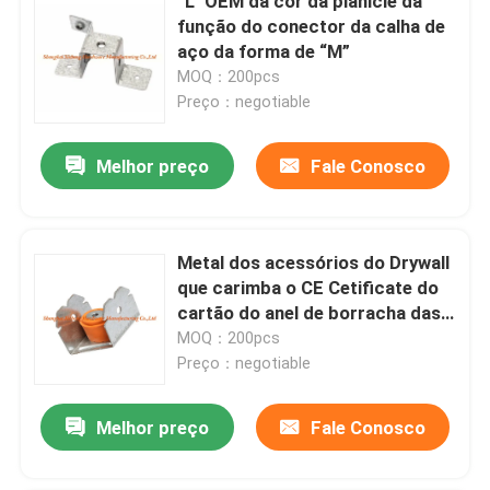
“L” OEM da cor da planície da
função do conector da calha de
aço da forma de “M”
MOQ：200pcs
Preço：negotiable
Melhor preço
Fale Conosco
Metal dos acessórios do Drywall
que carimba o CE Cetificate do
cartão do anel de borracha das
peças
MOQ：200pcs
Preço：negotiable
Melhor preço
Fale Conosco