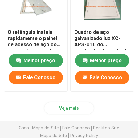
O retângulo instala
Quadro de aço
rapidamente o painel
galvanizado luz XC-
de acesso de aço com
APS-010 do
os ganchos pesados
resplendor da porta de
do portal quatro
acesso do portal do
Melhor preço
Melhor preço
teto
Fale Conosco
Fale Conosco
Veja mais
Casa
Mapa do Site
Fale Conosco
Desktop Site
Mapa do Site
Privacy Policy