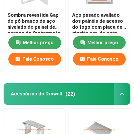
Sombra revestida Gap
Aço pesado avaliado
do pó branco de aço
dos painéis de acesso
nivelado do painel de
do fogo com placa de
acesso do fechamento
gipsita cor-de-rosa
do impulso do quadro
para o Drywall
Melhor preço
Melhor preço
Fale Conosco
Fale Conosco
Acessórios do Drywall
(22)