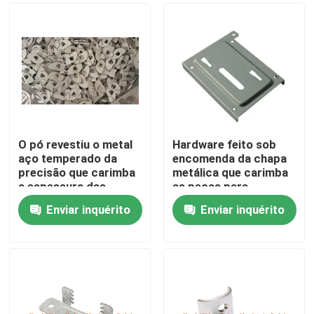
O pó revestiu o metal
Hardware feito sob
aço temperado da
encomenda da chapa
precisão que carimba
metálica que carimba
a espessura das
as peças para
partes 1.0mm
automotivo
Enviar inquérito
Enviar inquérito
Casa
Produtos
Sobre nós