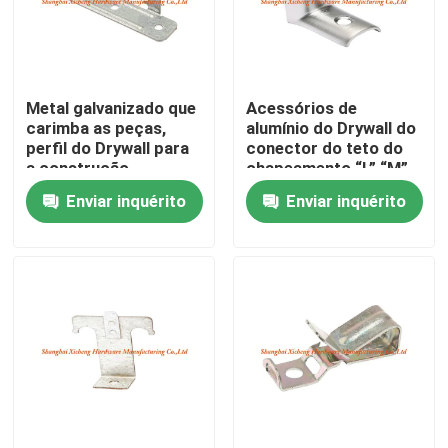
Excursão da fábrica
Metal galvanizado que
Acessórios de
Controle da qualidade
carimba as peças,
alumínio do Drywall do
perfil do Drywall para
conector do teto do
a construção
chapeamento “L” “M”
Contacte-nos
do ródio
Enviar inquérito
Enviar inquérito
Peça umas citações
Painel de acesso de alumínio
Painel de acesso de aço
Acessórios do Drywall