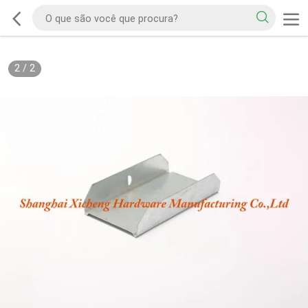
2
/
2