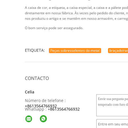
A caixa de cor, a etiqueta, a caixa especial, a caixa e a pálet
diretamente em nossa fábrica. Às vezes pelo pedido do cliente, 
nos produziu o artigo e se mantêm em nosso armazém, e carreg
O bom serviço pode ser assegurado.
ETIQUETA:
Peças sobresselentes do metal
braçadeira
CONTACTO
Celia
Número de telefone :
+8613564766932
Whatsapp :
+
8613564766932