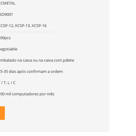
XCMETAL
ISO9001
XCSP-12, XCSP-13, XCSP-16
200pcs
negotiable
Embalado na caixa ou na caixa com pálete
25-35 dias após confirmam a ordem
 / T, L / C
100 mil computadores por mês