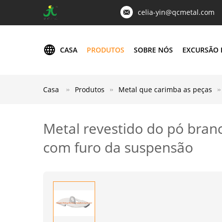
celia-yin@qcmetal.com
CASA
PRODUTOS
SOBRE NÓS
EXCURSÃO 
Casa
Produtos
Metal que carimba as peças
Metal revestido do pó bran
com furo da suspensão