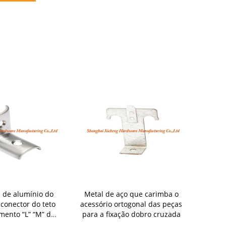
s de alumínio do
Metal de aço que carimba o
O pó reves
 conector do teto
acessório ortogonal das peças
temperado 
ento “L” “M” do
para a fixação dobro cruzada
carimba a
ródio
part