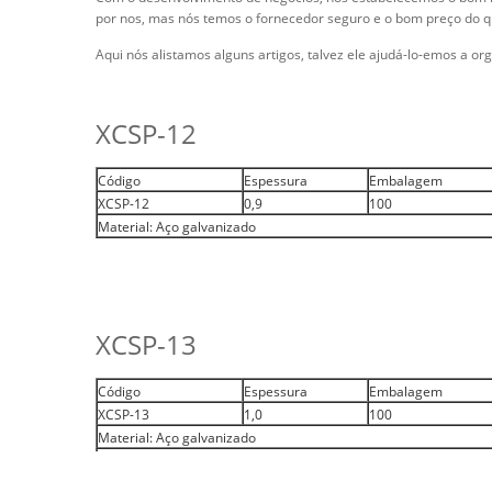
por nos, mas nós temos o fornecedor seguro e o bom preço do 
Aqui nós alistamos alguns artigos, talvez ele ajudá-lo-emos a o
XCSP-12
Código
Espessura
Embalagem
XCSP-12
0,9
100
Material: Aço galvanizado
XCSP-13
Código
Espessura
Embalagem
XCSP-13
1,0
100
Material: Aço galvanizado