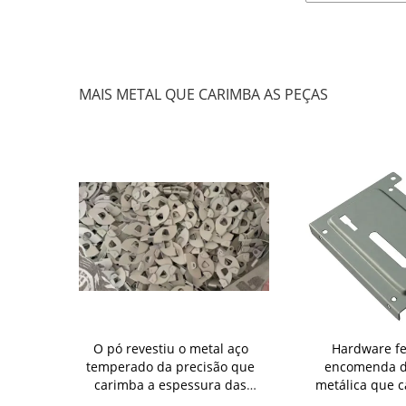
MAIS METAL QUE CARIMBA AS PEÇAS
ue carimba o
O pó revestiu o metal aço
Hardware fe
nal das peças
temperado da precisão que
encomenda d
obro cruzada
carimba a espessura das
metálica que c
partes 1.0mm
peças para a