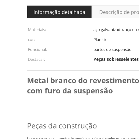
Informação detalhada
Descrição de pr
Materiais:
aço galvanizado, aço da
cor:
Planície
Funcional:
partes de suspensão
Peças sobresselentes
Destacar:
Metal branco do revestimento
com furo da suspensão
Peças da construção
Com o desenvolvimento de negócios, nós estabelecemos o bom rel