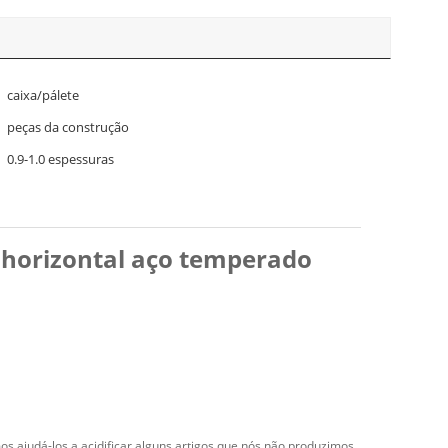
caixa/pálete
peças da construção
0.9-1.0 espessuras
 horizontal aço temperado
 ajudá-los a acidificar alguns artigos que nós não produzimos