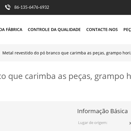
86-135-6476-6932
DA FÁBRICA
CONTROLE DA QUALIDADE
CONTACTE-NOS
PEÇ
Metal revestido do pó branco que carimba as peças, grampo hor
co que carimba as peças, grampo 
Informação Básica
Lugar de origem:
X