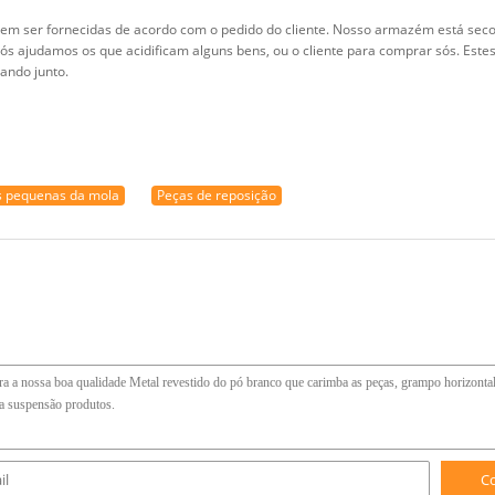
e podem ser fornecidas de acordo com o pedido do cliente. Nosso armazém está se
nós ajudamos os que acidificam alguns bens, ou o cliente para comprar sós. Est
ando junto.
s pequenas da mola
Peças de reposição
C