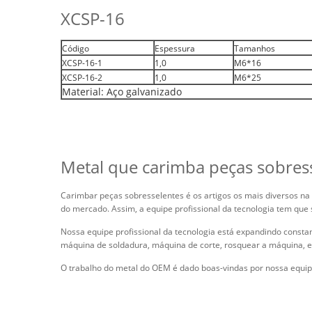
XCSP-16
Código
Espessura
Tamanhos
XCSP-16-1
1,0
M6*16
XCSP-16-2
1,0
M6*25
Material: Aço galvanizado
Metal que carimba peças sobres
Carimbar peças sobresselentes é os artigos os mais diversos na 
do mercado. Assim, a equipe profissional da tecnologia tem que
Nossa equipe profissional da tecnologia está expandindo con
máquina de soldadura, máquina de corte, rosquear a máquina, et
O trabalho do metal do OEM é dado boas-vindas por nossa equipe