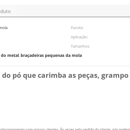
oduto
 mola
Pacote:
Aplicação:
Tamanhos:
 do metal
braçadeiras pequenas da mola
,
 do pó que carimba as peças, grampo
acionamento com nossos clientes. Às vezes pelo pedido do cliente, nós podemos