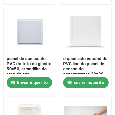
Excursão da fábrica
Controle da qualidade
Contacte-nos
painel de acesso do
o quadrado escondido
Peça umas citações
PVC do teto da gipsita
PVC liso do painel de
50x50, armadilha do
acesso do
teto do pvc
encanamento 20x20
deu forma
Painel de acesso de alumínio
Enviar inquérito
Enviar inquérito
Painel de acesso de aço
Acessórios do Drywall