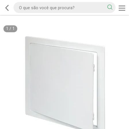
1
/
1