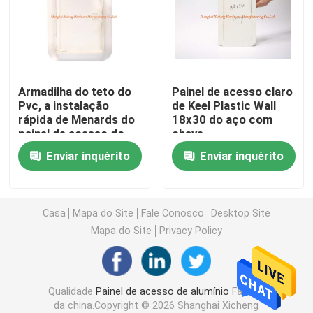
tampa do dreno de assoalho
Portal de aço
Armadilha do teto do
Painel de acesso claro
Pvc, a instalação
de Keel Plastic Wall
rápida de Menards do
18x30 do aço com
Painel de acesso do PVC
painel de acesso do
chave
Drywall para a
Enviar inquérito
Enviar inquérito
segurança interna
Metal que carimba as peças
Braçadeira do grampo de mola
Casa
Mapa do Site
Fale Conosco
Desktop Site
Mapa do Site
Privacy Policy
canal de aço
Qualidade
Painel de acesso de alumínio
Fábrica
fio de aço
da china.Copyright © 2026 Shanghai Xicheng