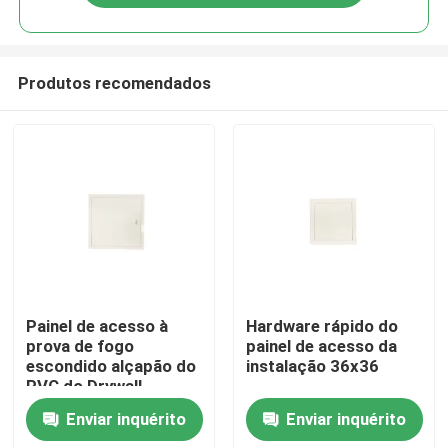
Produtos recomendados
Casa
Painel de acesso à
Hardware rápido do
prova de fogo
painel de acesso da
escondido alçapão do
instalação 36x36
Produtos
PVC do Drywall
Enviar inquérito
Enviar inquérito
Sobre nós